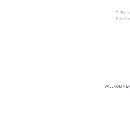
* Pflic
Bitte 
NAVIGATION
WILLKOMME
ÜBERSPRINGEN