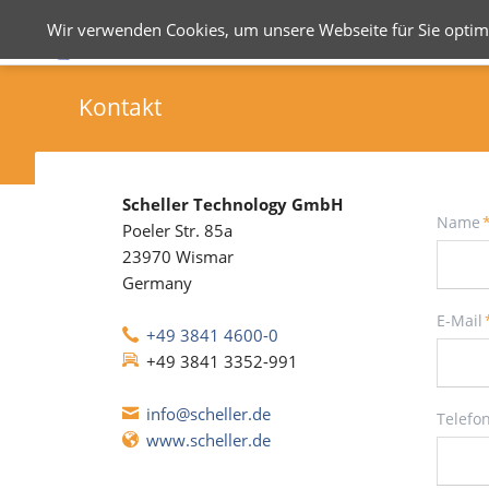
Wir verwenden Cookies, um unsere Webseite für Sie optima
Kontakt
Scheller Technology GmbH
Pflichtf
Name
Poeler Str. 85a
23970 Wismar
Germany
Pflichtf
E-Mail
+49 3841 4600-0
+49 3841 3352-991
info@scheller.de
Telefo
www.scheller.de