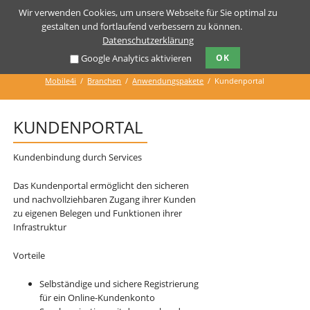
Wir verwenden Cookies, um unsere Webseite für Sie optimal zu
gestalten und fortlaufend verbessern zu können.
Datenschutzerklärung
Kundenportal
Google Analytics aktivieren
OK
Mobile4i
Branchen
Anwendungspakete
Kundenportal
KUNDENPORTAL
Kundenbindung durch Services
Das Kundenportal ermöglicht den sicheren
und nachvollziehbaren Zugang ihrer Kunden
zu eigenen Belegen und Funktionen ihrer
Infrastruktur
Vorteile
Selbständige und sichere Registrierung
für ein Online-Kundenkonto