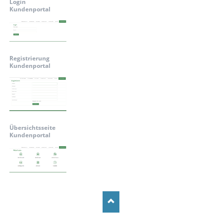
Login
or Security Package
wendungspakete
Kundenportal
Registrierung
Kundenportal
Übersichtsseite
Kundenportal